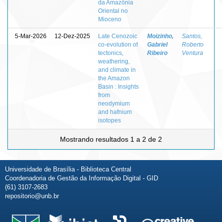
da Amazônia
Oriental no
Mioceno
5-Mar-2026
12-Dez-2025
Late Cenozoic
Moizinho,
Santos,
co-evolution of
Gabriel
Roberto
tectonics,
Ribeiro
Ventura
weathering,
and climate in
the Amazon
Basin : Insights
from
neodymium
and hafnium
isotopes
Mostrando resultados 1 a 2 de 2
Universidade de Brasília - Biblioteca Central
Coordenadoria de Gestão da Informação Digital - GID
(61) 3107-2683
repositorio@unb.br