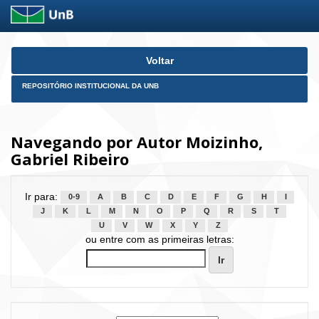
Skip
Voltar
navigation
REPOSITÓRIO INSTITUCIONAL DA UNB
Navegando por Autor Moizinho,
Gabriel Ribeiro
Ir para:
0-9
A
B
C
D
E
F
G
H
I
J
K
L
M
N
O
P
Q
R
S
T
U
V
W
X
Y
Z
ou entre com as primeiras letras: