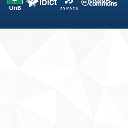
Fale conosco
Sobre