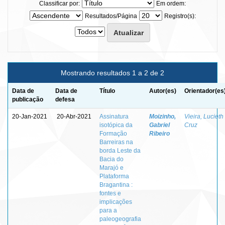
Classificar por:
Em ordem:
Resultados/Página
Registro(s):
Mostrando resultados 1 a 2 de 2
Data de
Data de
Título
Autor(es)
Orientador(es
publicação
defesa
20-Jan-2021
20-Abr-2021
Assinatura
Moizinho,
Vieira, Lucieth
isotópica da
Gabriel
Cruz
Formação
Ribeiro
Barreiras na
borda Leste da
Bacia do
Marajó e
Plataforma
Bragantina :
fontes e
implicações
para a
paleogeografia