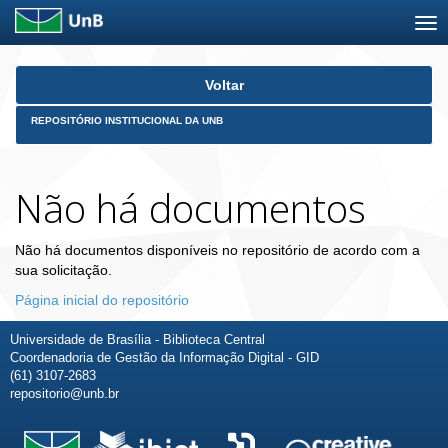
Skip
Voltar
navigation
REPOSITÓRIO INSTITUCIONAL DA UNB
Não há documentos
Não há documentos disponíveis no repositório de acordo com a
sua solicitação.
Página inicial do repositório
Universidade de Brasília - Biblioteca Central
Coordenadoria de Gestão da Informação Digital - GID
(61) 3107-2683
repositorio@unb.br