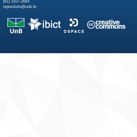
(61) 3107-2683
repositorio@unb.br
Fale conosco
Sobre