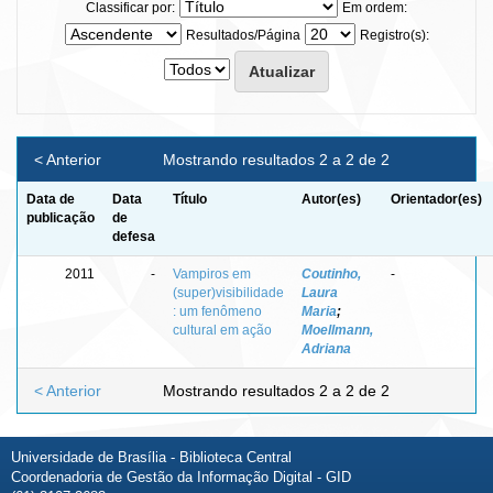
Classificar por:
Em ordem:
Resultados/Página
Registro(s):
< Anterior
Mostrando resultados 2 a 2 de 2
Data de
Data
Título
Autor(es)
Orientador(es)
publicação
de
defesa
2011
-
Vampiros em
Coutinho,
-
(super)visibilidade
Laura
: um fenômeno
Maria
;
cultural em ação
Moellmann,
Adriana
< Anterior
Mostrando resultados 2 a 2 de 2
Universidade de Brasília - Biblioteca Central
Coordenadoria de Gestão da Informação Digital - GID