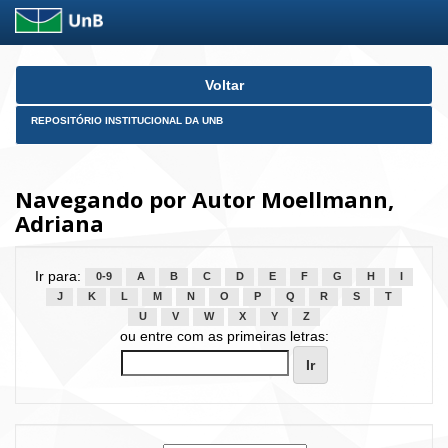
Skip
Voltar
navigation
REPOSITÓRIO INSTITUCIONAL DA UNB
Navegando por Autor Moellmann,
Adriana
Ir para:
0-9
A
B
C
D
E
F
G
H
I
J
K
L
M
N
O
P
Q
R
S
T
U
V
W
X
Y
Z
ou entre com as primeiras letras: