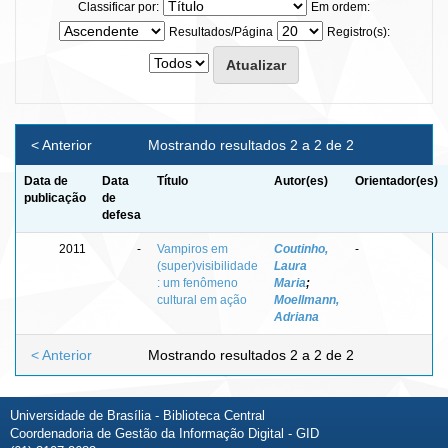
Classificar por:
Em ordem:
Resultados/Página
Registro(s):
< Anterior
Mostrando resultados 2 a 2 de 2
Data de
Data
Título
Autor(es)
Orientador(es)
publicação
de
defesa
2011
-
Vampiros em
Coutinho,
-
(super)visibilidade
Laura
: um fenômeno
Maria
;
cultural em ação
Moellmann,
Adriana
< Anterior
Mostrando resultados 2 a 2 de 2
Universidade de Brasília - Biblioteca Central
Coordenadoria de Gestão da Informação Digital - GID