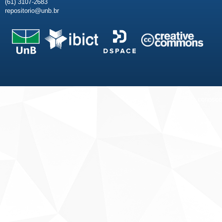
(61) 3107-2683
repositorio@unb.br
Fale conosco
Sobre