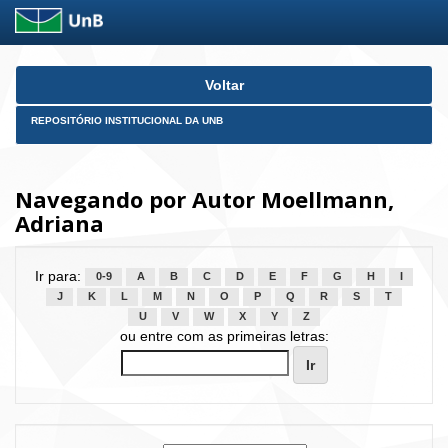
Skip
Voltar
navigation
REPOSITÓRIO INSTITUCIONAL DA UNB
Navegando por Autor Moellmann,
Adriana
Ir para:
0-9
A
B
C
D
E
F
G
H
I
J
K
L
M
N
O
P
Q
R
S
T
U
V
W
X
Y
Z
ou entre com as primeiras letras: