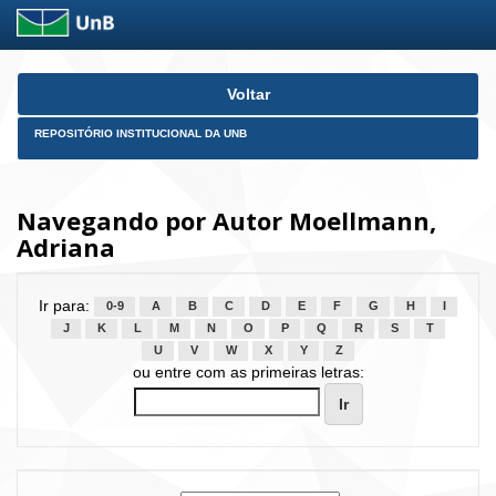
Skip
Voltar
navigation
REPOSITÓRIO INSTITUCIONAL DA UNB
Navegando por Autor Moellmann,
Adriana
Ir para:
0-9
A
B
C
D
E
F
G
H
I
J
K
L
M
N
O
P
Q
R
S
T
U
V
W
X
Y
Z
ou entre com as primeiras letras: