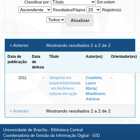
Classificar por:
Em ordem:
Resultados/Página
Registro(s):
< Anterior
Mostrando resultados 2 a 2 de 2
Data de
Data
Título
Autor(es)
Orientador(es)
publicação
de
defesa
2011
-
Vampiros em
Coutinho,
-
(super)visibilidade
Laura
: um fenômeno
Maria
;
cultural em ação
Moellmann,
Adriana
< Anterior
Mostrando resultados 2 a 2 de 2
Universidade de Brasília - Biblioteca Central
Coordenadoria de Gestão da Informação Digital - GID