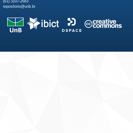
(61) 3107-2683
repositorio@unb.br
Fale conosco
Sobre