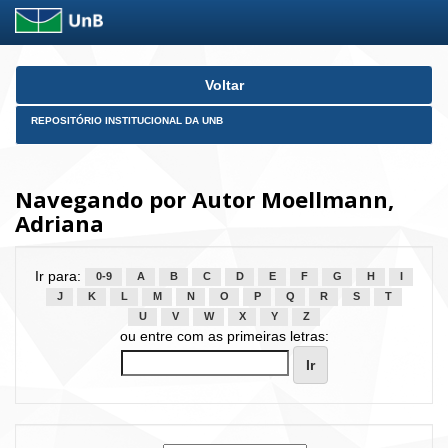
Skip
Voltar
navigation
REPOSITÓRIO INSTITUCIONAL DA UNB
Navegando por Autor Moellmann,
Adriana
Ir para:
0-9
A
B
C
D
E
F
G
H
I
J
K
L
M
N
O
P
Q
R
S
T
U
V
W
X
Y
Z
ou entre com as primeiras letras: