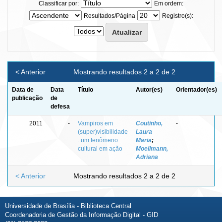
Classificar por:
Em ordem:
Resultados/Página
Registro(s):
< Anterior
Mostrando resultados 2 a 2 de 2
Data de
Data
Título
Autor(es)
Orientador(es)
publicação
de
defesa
2011
-
Vampiros em
Coutinho,
-
(super)visibilidade
Laura
: um fenômeno
Maria
;
cultural em ação
Moellmann,
Adriana
< Anterior
Mostrando resultados 2 a 2 de 2
Universidade de Brasília - Biblioteca Central
Coordenadoria de Gestão da Informação Digital - GID