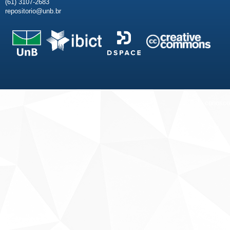
(61) 3107-2683
repositorio@unb.br
Fale conosco
Sobre