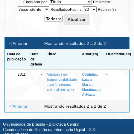
Classificar por:
Em ordem:
Resultados/Página
Registro(s):
< Anterior
Mostrando resultados 2 a 2 de 2
Data de
Data
Título
Autor(es)
Orientador(es)
publicação
de
defesa
2011
-
Vampiros em
Coutinho,
-
(super)visibilidade
Laura
: um fenômeno
Maria
;
cultural em ação
Moellmann,
Adriana
< Anterior
Mostrando resultados 2 a 2 de 2
Universidade de Brasília - Biblioteca Central
Coordenadoria de Gestão da Informação Digital - GID