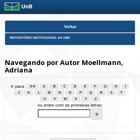
Skip
Voltar
navigation
REPOSITÓRIO INSTITUCIONAL DA UNB
Navegando por Autor Moellmann,
Adriana
Ir para:
0-9
A
B
C
D
E
F
G
H
I
J
K
L
M
N
O
P
Q
R
S
T
U
V
W
X
Y
Z
ou entre com as primeiras letras: