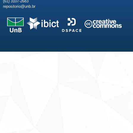
(61) 3107-2683
repositorio@unb.br
Fale conosco
Sobre