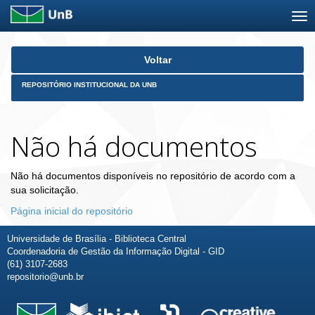
Skip
Voltar
navigation
REPOSITÓRIO INSTITUCIONAL DA UNB
Não há documentos
Não há documentos disponíveis no repositório de acordo com a
sua solicitação.
Página inicial do repositório
Universidade de Brasília - Biblioteca Central
Coordenadoria de Gestão da Informação Digital - GID
(61) 3107-2683
repositorio@unb.br