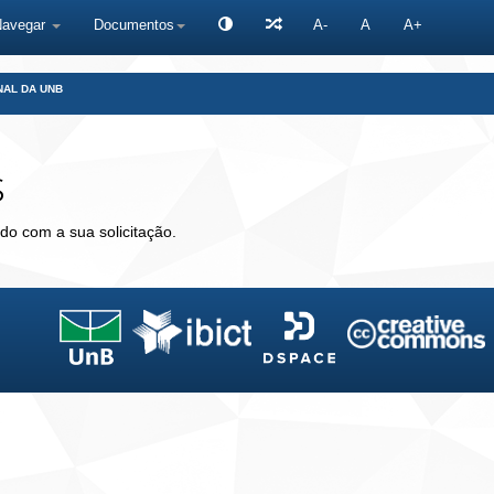
Navegar
Documentos
A-
A
A+
NAL DA UNB
s
do com a sua solicitação.