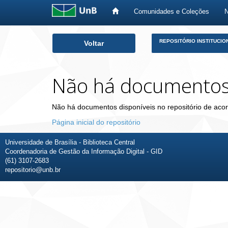
Comunidades e Coleções
Skip
REPOSITÓRIO INSTITUCIO
Voltar
navigation
Não há documento
Não há documentos disponíveis no repositório de acor
Página inicial do repositório
Universidade de Brasília - Biblioteca Central
Coordenadoria de Gestão da Informação Digital - GID
(61) 3107-2683
repositorio@unb.br