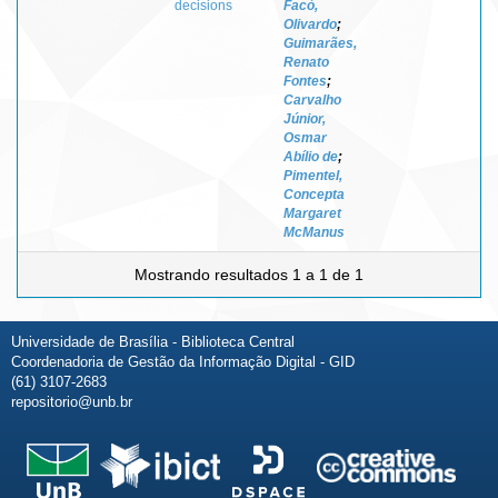
decisions
Facó,
Olivardo
;
Guimarães,
Renato
Fontes
;
Carvalho
Júnior,
Osmar
Abílio de
;
Pimentel,
Concepta
Margaret
McManus
Mostrando resultados 1 a 1 de 1
Universidade de Brasília - Biblioteca Central
Coordenadoria de Gestão da Informação Digital - GID
(61) 3107-2683
repositorio@unb.br