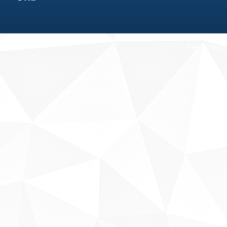
Fale conosco
Sobre