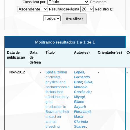
Classificar por:
Em ordem:
Resultados/Página
Registro(s):
Mostrando resultados 1 a 1 de 1
Data de
Data
Título
Autor(es)
Orientador(es)
C
publicação
de
defesa
Nov-2012
-
Spatialization
Lopes,
-
-
of climate,
Fernando
physical and
Brito
;
Silva,
socioeconomic
Marcelo
factors that
Corrêa da
;
affect the dairy
Miyagi,
goat
Eliane
production in
Sayuri
;
Brazil and their
Fioravanti,
impact on
Maria
animal
Clorinda
breeding
Soares
;