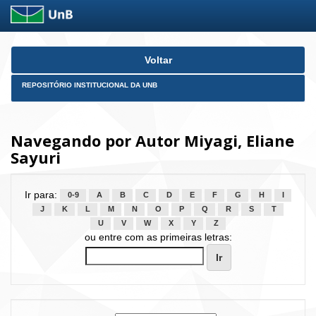
Skip
Voltar
navigation
REPOSITÓRIO INSTITUCIONAL DA UNB
Navegando por Autor Miyagi, Eliane
Sayuri
Ir para:
0-9
A
B
C
D
E
F
G
H
I
J
K
L
M
N
O
P
Q
R
S
T
U
V
W
X
Y
Z
ou entre com as primeiras letras: