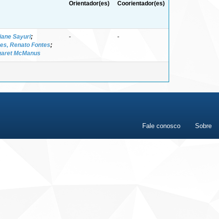
Orientador(es)
Coorientador(es)
liane Sayuri
;
-
-
es, Renato Fontes
;
garet McManus
Fale conosco
Sobre