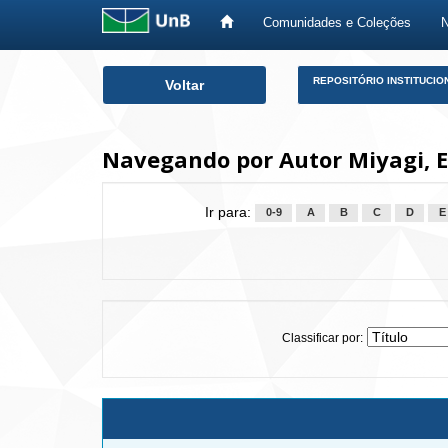
Comunidades e Coleções
Skip
REPOSITÓRIO INSTITUCIO
Voltar
navigation
Navegando por Autor Miyagi, E
Ir para:
0-9
A
B
C
D
E
Classificar por: