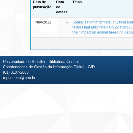
Data de
Data
Título
publicação
de
defesa
Nov-2012
-
Spatialization of climate, physical a
factors that affect the dairy goat produ
their impact on animal breeding deci
Universidade de Brasília - Biblioteca Central
Coordenadoria de Gestão da Informação Digital - GID
(61) 3107-2683
repositorio@unb.br