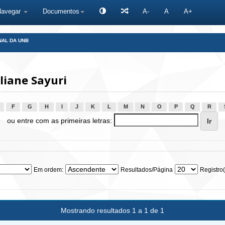
Navegar
Documentos
A-
A
A+
NAL DA UNB
liane Sayuri
F
G
H
I
J
K
L
M
N
O
P
Q
R
ou entre com as primeiras letras:
Em ordem:
Resultados/Página
Registro(
Mostrando resultados 1 a 1 de 1