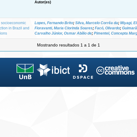
Autor(es)
nd socioeconomic
Lopes, Fernando Brito
;
Silva, Marcelo Corrêa da
;
Miyagi, E
ction in Brazil and
Fioravanti, Maria Clorinda Soares
;
Facó, Olivardo
;
Guimarã
sions
Carvalho Júnior, Osmar Abílio de
;
Pimentel, Concepta Mar
Mostrando resultados 1 a 1 de 1