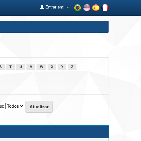
Entrar em:
S
T
U
V
W
X
Y
Z
s):