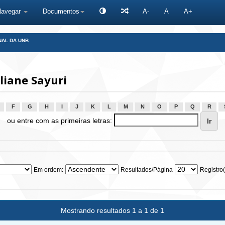
Navegar
Documentos
A-
A
A+
NAL DA UNB
liane Sayuri
F
G
H
I
J
K
L
M
N
O
P
Q
R
ou entre com as primeiras letras:
Em ordem:
Resultados/Página
Registro(
Mostrando resultados 1 a 1 de 1