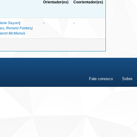
Orientador(es)
Coorientador(es)
liane Sayuri
;
-
-
es, Renato Fontes
;
garet McManus
Fale conosco
Sobre