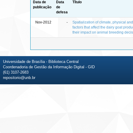
Data de
Data
Título
publicação
de
defesa
Nov-2012
-
Spatialization of climate, physical a
factors that affect the dairy goat produ
their impact on animal breeding deci
Universidade de Brasília - Biblioteca Central
Coordenadoria de Gestão da Informação Digital - GID
(61) 3107-2683
repositorio@unb.br