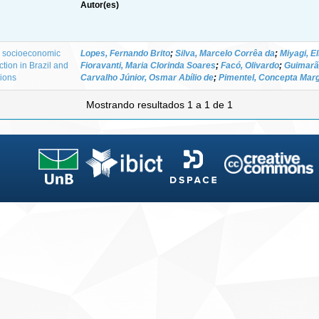
Autor(es)
nd socioeconomic
Lopes, Fernando Brito
;
Silva, Marcelo Corrêa da
;
Miyagi, E
ction in Brazil and
Fioravanti, Maria Clorinda Soares
;
Facó, Olivardo
;
Guimarã
sions
Carvalho Júnior, Osmar Abílio de
;
Pimentel, Concepta Mar
Mostrando resultados 1 a 1 de 1