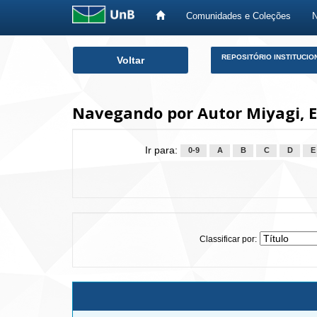
Comunidades e Coleções
Skip
REPOSITÓRIO INSTITUCIO
Voltar
navigation
Navegando por Autor Miyagi, E
Ir para:
0-9
A
B
C
D
E
Classificar por: