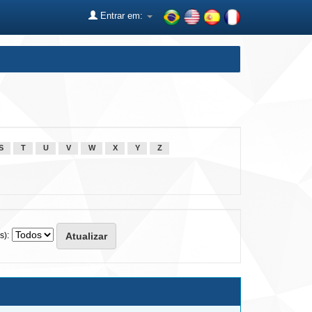
Entrar em:
S
T
U
V
W
X
Y
Z
s):