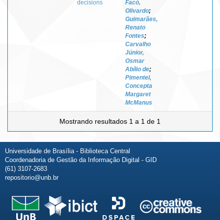
decisions
Facó,
Olivardo
;
Guimarães,
Renato
Fontes
;
Carvalho
Júnior,
Osmar
Abílio de
;
Pimentel,
Concepta
Margaret
McManus
Mostrando resultados 1 a 1 de 1
Universidade de Brasília - Biblioteca Central
Coordenadoria de Gestão da Informação Digital - GID
(61) 3107-2683
repositorio@unb.br