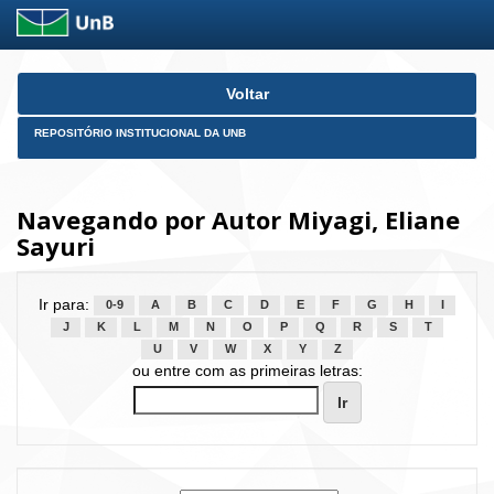
Skip
Voltar
navigation
REPOSITÓRIO INSTITUCIONAL DA UNB
Navegando por Autor Miyagi, Eliane
Sayuri
Ir para:
0-9
A
B
C
D
E
F
G
H
I
J
K
L
M
N
O
P
Q
R
S
T
U
V
W
X
Y
Z
ou entre com as primeiras letras: