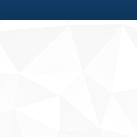
Fale conosco
Sobre