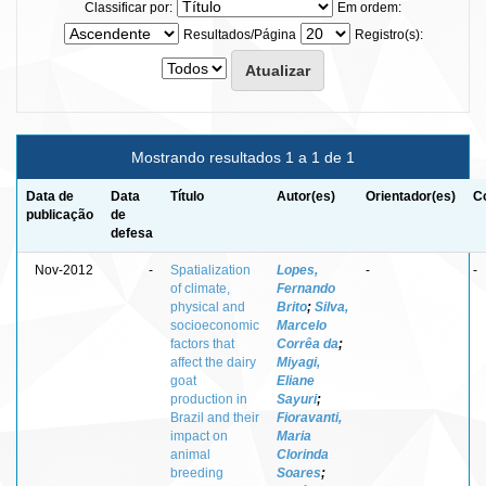
Classificar por:
Em ordem:
Resultados/Página
Registro(s):
Mostrando resultados 1 a 1 de 1
Data de
Data
Título
Autor(es)
Orientador(es)
C
publicação
de
defesa
Nov-2012
-
Spatialization
Lopes,
-
-
of climate,
Fernando
physical and
Brito
;
Silva,
socioeconomic
Marcelo
factors that
Corrêa da
;
affect the dairy
Miyagi,
goat
Eliane
production in
Sayuri
;
Brazil and their
Fioravanti,
impact on
Maria
animal
Clorinda
breeding
Soares
;