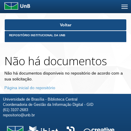
Skip
Voltar
navigation
REPOSITÓRIO INSTITUCIONAL DA UNB
Não há documentos
Não há documentos disponíveis no repositório de acordo com a
sua solicitação.
Página inicial do repositório
Universidade de Brasília - Biblioteca Central
Coordenadoria de Gestão da Informação Digital - GID
(61) 3107-2683
repositorio@unb.br