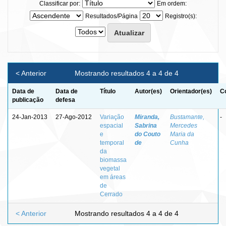
Classificar por:
Em ordem:
Resultados/Página
Registro(s):
< Anterior
Mostrando resultados 4 a 4 de 4
Data de
Data de
Título
Autor(es)
Orientador(es)
C
publicação
defesa
24-Jan-2013
27-Ago-2012
Variação
Miranda,
Bustamante,
-
espacial
Sabrina
Mercedes
e
do Couto
Maria da
temporal
de
Cunha
da
biomassa
vegetal
em áreas
de
Cerrado
< Anterior
Mostrando resultados 4 a 4 de 4