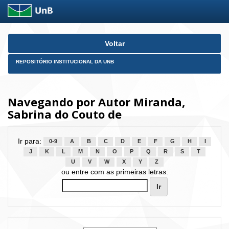
Skip
Voltar
navigation
REPOSITÓRIO INSTITUCIONAL DA UNB
Navegando por Autor Miranda,
Sabrina do Couto de
Ir para:
0-9
A
B
C
D
E
F
G
H
I
J
K
L
M
N
O
P
Q
R
S
T
U
V
W
X
Y
Z
ou entre com as primeiras letras: