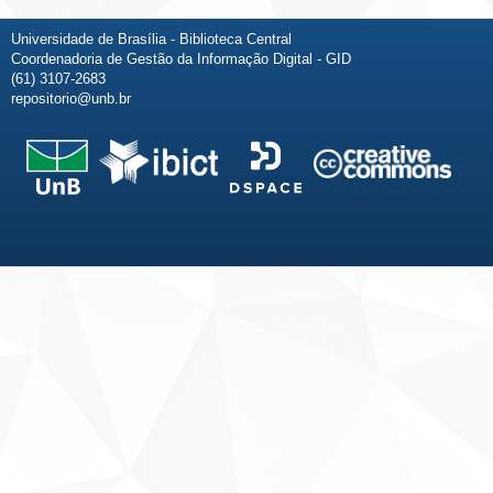
Universidade de Brasília - Biblioteca Central
Coordenadoria de Gestão da Informação Digital - GID
(61) 3107-2683
repositorio@unb.br
Fale conosco
Sobre