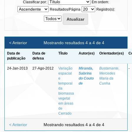
Classificar por:
Em ordem:
Resultados/Página
Registro(s):
< Anterior
Mostrando resultados 4 a 4 de 4
Data de
Data de
Título
Autor(es)
Orientador(es)
C
publicação
defesa
24-Jan-2013
27-Ago-2012
Variação
Miranda,
Bustamante,
-
espacial
Sabrina
Mercedes
e
do Couto
Maria da
temporal
de
Cunha
da
biomassa
vegetal
em áreas
de
Cerrado
< Anterior
Mostrando resultados 4 a 4 de 4