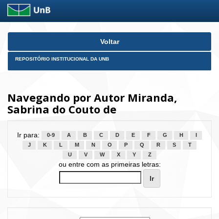
Skip
Voltar
navigation
REPOSITÓRIO INSTITUCIONAL DA UNB
Navegando por Autor Miranda,
Sabrina do Couto de
Ir para:
0-9
A
B
C
D
E
F
G
H
I
J
K
L
M
N
O
P
Q
R
S
T
U
V
W
X
Y
Z
ou entre com as primeiras letras: