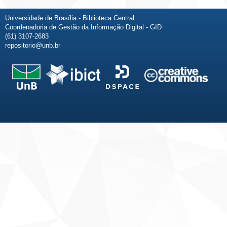
Universidade de Brasília - Biblioteca Central
Coordenadoria de Gestão da Informação Digital - GID
(61) 3107-2683
repositorio@unb.br
Fale conosco
Sobre