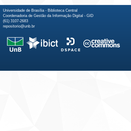
Universidade de Brasília - Biblioteca Central
Coordenadoria de Gestão da Informação Digital - GID
(61) 3107-2683
repositorio@unb.br
Fale conosco
Sobre