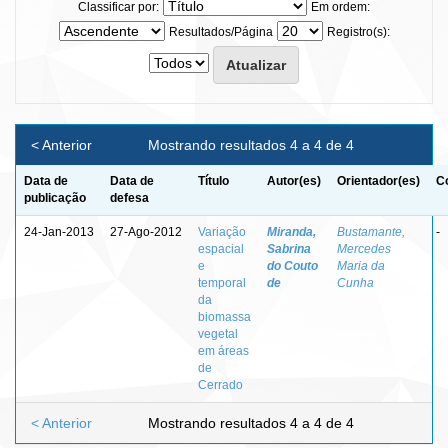
Classificar por:
Em ordem:
Resultados/Página
Registro(s):
< Anterior
Mostrando resultados 4 a 4 de 4
Data de
Data de
Título
Autor(es)
Orientador(es)
C
publicação
defesa
24-Jan-2013
27-Ago-2012
Variação
Miranda,
Bustamante,
-
espacial
Sabrina
Mercedes
e
do Couto
Maria da
temporal
de
Cunha
da
biomassa
vegetal
em áreas
de
Cerrado
< Anterior
Mostrando resultados 4 a 4 de 4