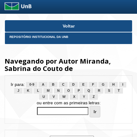
Skip
Voltar
navigation
REPOSITÓRIO INSTITUCIONAL DA UNB
Navegando por Autor Miranda,
Sabrina do Couto de
Ir para:
0-9
A
B
C
D
E
F
G
H
I
J
K
L
M
N
O
P
Q
R
S
T
U
V
W
X
Y
Z
ou entre com as primeiras letras: