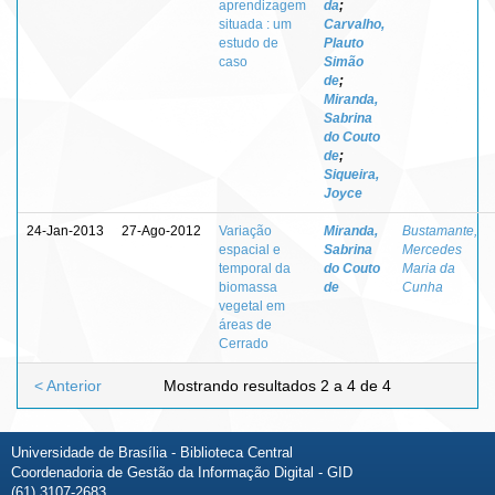
aprendizagem
da
;
situada : um
Carvalho,
estudo de
Plauto
caso
Simão
de
;
Miranda,
Sabrina
do Couto
de
;
Siqueira,
Joyce
24-Jan-2013
27-Ago-2012
Variação
Miranda,
Bustamante,
espacial e
Sabrina
Mercedes
temporal da
do Couto
Maria da
biomassa
de
Cunha
vegetal em
áreas de
Cerrado
< Anterior
Mostrando resultados 2 a 4 de 4
Universidade de Brasília - Biblioteca Central
Coordenadoria de Gestão da Informação Digital - GID
(61) 3107-2683