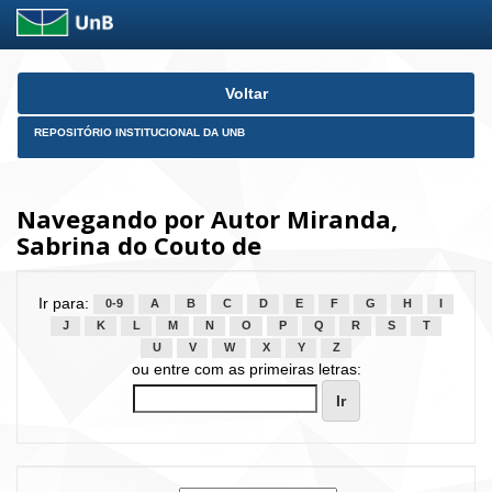
Skip
Voltar
navigation
REPOSITÓRIO INSTITUCIONAL DA UNB
Navegando por Autor Miranda,
Sabrina do Couto de
Ir para:
0-9
A
B
C
D
E
F
G
H
I
J
K
L
M
N
O
P
Q
R
S
T
U
V
W
X
Y
Z
ou entre com as primeiras letras: