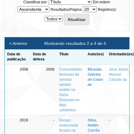
Classificar por:
Em ordem:
Resultados/Página
Registro(s):
< Anterior
Mostrando resultados 2 a 4 de 4
Data de
Data de
Título
Autor(es)
Orientador(es)
publicação
defesa
2008
2008
Comunidades
Miranda,
Silva Júnior,
lenhosas de
Sabrina
Manoel
cerrado
do Couto
Cláudio da
sentido
de
restrito na
Serra
Dourada em
dois
substratos
2019
-
Design
Silva,
-
instrucional
Hellen
focado na
Corrêa