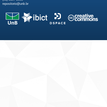
repositorio@unb.br
Fale conosco
Sobre