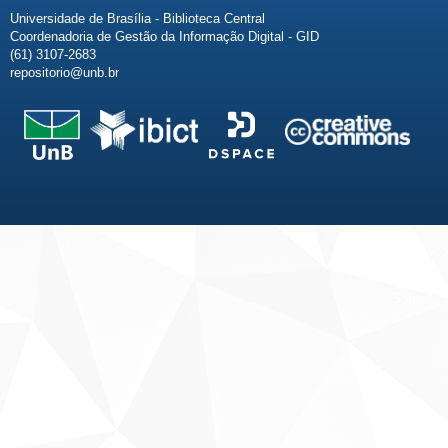
Universidade de Brasília - Biblioteca Central
Coordenadoria de Gestão da Informação Digital - GID
(61) 3107-2683
repositorio@unb.br
Fale conosco
Sobre