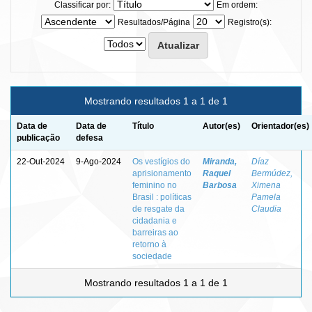
Classificar por:
Em ordem:
Resultados/Página
Registro(s):
Mostrando resultados 1 a 1 de 1
Data de
Data de
Título
Autor(es)
Orientador(es)
publicação
defesa
22-Out-2024
9-Ago-2024
Os vestígios do
Miranda,
Díaz
aprisionamento
Raquel
Bermúdez,
feminino no
Barbosa
Ximena
Brasil : políticas
Pamela
de resgate da
Claudia
cidadania e
barreiras ao
retorno à
sociedade
Mostrando resultados 1 a 1 de 1