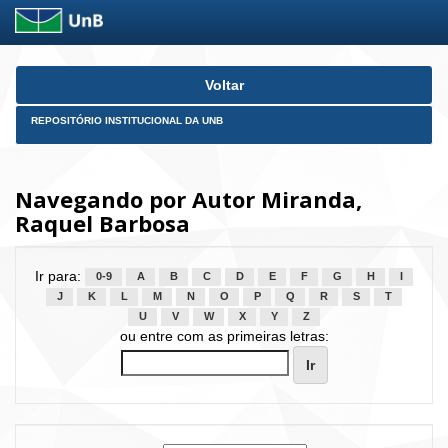
Skip
Voltar
navigation
REPOSITÓRIO INSTITUCIONAL DA UNB
Navegando por Autor Miranda,
Raquel Barbosa
Ir para:
0-9
A
B
C
D
E
F
G
H
I
J
K
L
M
N
O
P
Q
R
S
T
U
V
W
X
Y
Z
ou entre com as primeiras letras: