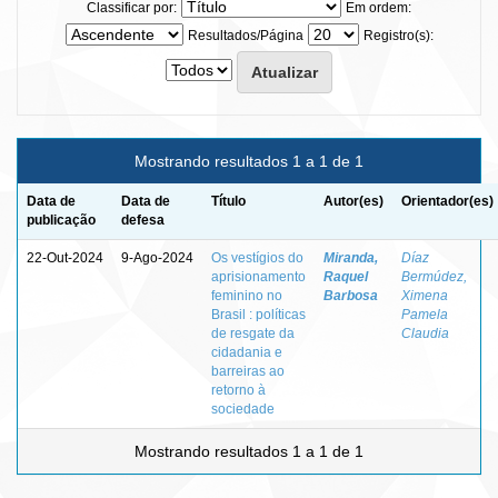
Classificar por:
Em ordem:
Resultados/Página
Registro(s):
Mostrando resultados 1 a 1 de 1
Data de
Data de
Título
Autor(es)
Orientador(es)
publicação
defesa
22-Out-2024
9-Ago-2024
Os vestígios do
Miranda,
Díaz
aprisionamento
Raquel
Bermúdez,
feminino no
Barbosa
Ximena
Brasil : políticas
Pamela
de resgate da
Claudia
cidadania e
barreiras ao
retorno à
sociedade
Mostrando resultados 1 a 1 de 1