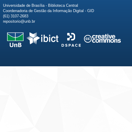
Universidade de Brasília - Biblioteca Central
Coordenadoria de Gestão da Informação Digital - GID
(61) 3107-2683
repositorio@unb.br
Fale conosco
Sobre