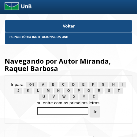
Skip
Voltar
navigation
REPOSITÓRIO INSTITUCIONAL DA UNB
Navegando por Autor Miranda,
Raquel Barbosa
Ir para:
0-9
A
B
C
D
E
F
G
H
I
J
K
L
M
N
O
P
Q
R
S
T
U
V
W
X
Y
Z
ou entre com as primeiras letras: