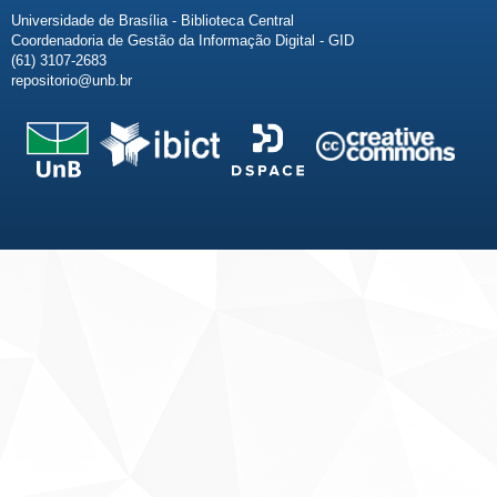
Universidade de Brasília - Biblioteca Central
Coordenadoria de Gestão da Informação Digital - GID
(61) 3107-2683
repositorio@unb.br
Fale conosco
Sobre