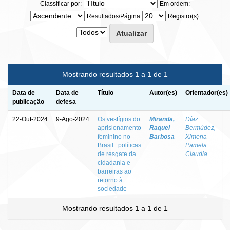
Classificar por:
Em ordem:
Resultados/Página
Registro(s):
Mostrando resultados 1 a 1 de 1
Data de
Data de
Título
Autor(es)
Orientador(es)
publicação
defesa
22-Out-2024
9-Ago-2024
Os vestígios do
Miranda,
Díaz
aprisionamento
Raquel
Bermúdez,
feminino no
Barbosa
Ximena
Brasil : políticas
Pamela
de resgate da
Claudia
cidadania e
barreiras ao
retorno à
sociedade
Mostrando resultados 1 a 1 de 1