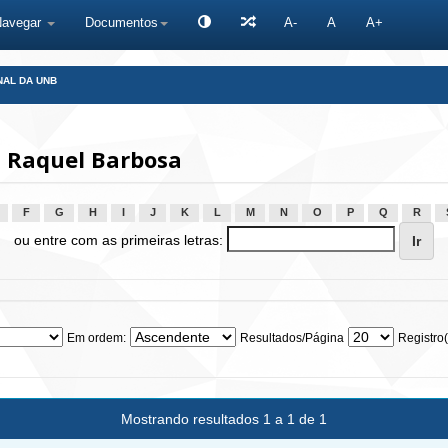
Navegar
Documentos
A-
A
A+
NAL DA UNB
 Raquel Barbosa
F
G
H
I
J
K
L
M
N
O
P
Q
R
ou entre com as primeiras letras:
Em ordem:
Resultados/Página
Registro(
Mostrando resultados 1 a 1 de 1