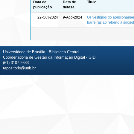
Data de
Data de
Título
publicação
defesa
22-Out-2024
9-Ago-2024
Os vestígios do aprisionament
barreiras ao retorno à socie
Universidade de Brasília - Biblioteca Central
Coordenadoria de Gestão da Informação Digital - GID
(61) 3107-2683
repositorio@unb.br