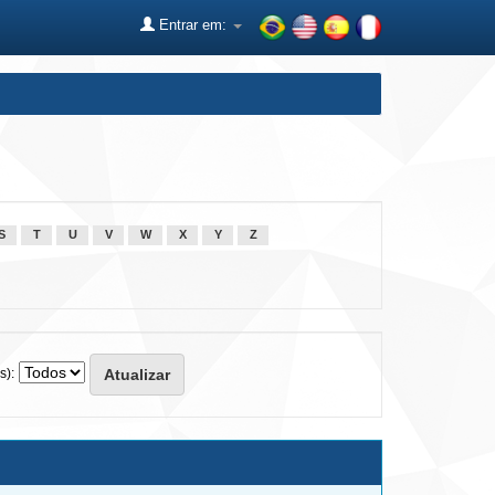
Entrar em:
S
T
U
V
W
X
Y
Z
s):