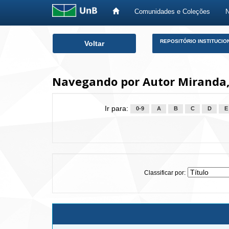
Comunidades e Coleções
Skip
REPOSITÓRIO INSTITUCIO
Voltar
navigation
Navegando por Autor Miranda,
Ir para:
0-9
A
B
C
D
E
Classificar por: