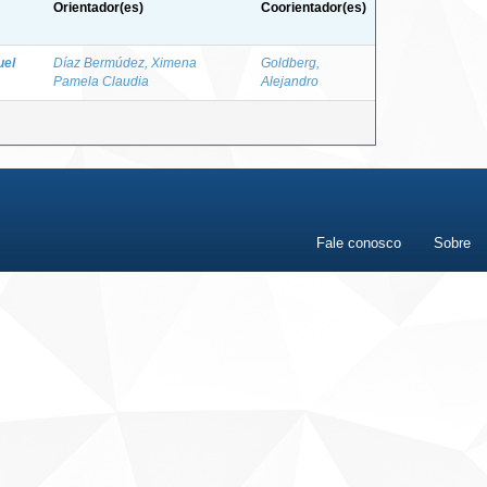
Orientador(es)
Coorientador(es)
uel
Díaz Bermúdez, Ximena
Goldberg,
Pamela Claudia
Alejandro
Fale conosco
Sobre