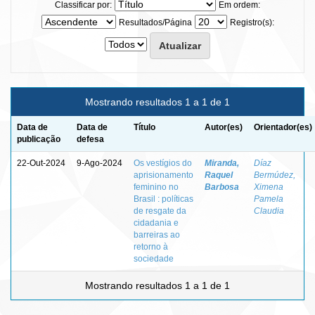
Classificar por:
Em ordem:
Resultados/Página
Registro(s):
Mostrando resultados 1 a 1 de 1
Data de
Data de
Título
Autor(es)
Orientador(es)
publicação
defesa
22-Out-2024
9-Ago-2024
Os vestígios do
Miranda,
Díaz
aprisionamento
Raquel
Bermúdez,
feminino no
Barbosa
Ximena
Brasil : políticas
Pamela
de resgate da
Claudia
cidadania e
barreiras ao
retorno à
sociedade
Mostrando resultados 1 a 1 de 1