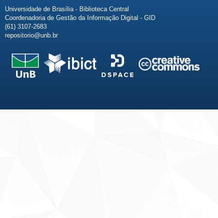
Universidade de Brasília - Biblioteca Central
Coordenadoria de Gestão da Informação Digital - GID
(61) 3107-2683
repositorio@unb.br
Fale conosco
Sobre