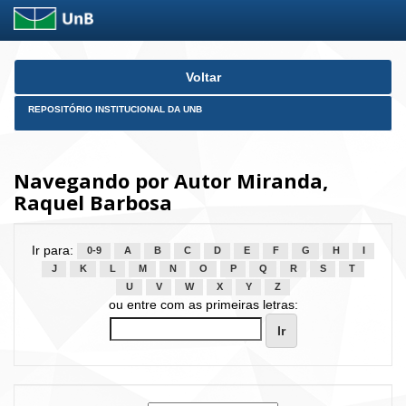
Skip
Voltar
navigation
REPOSITÓRIO INSTITUCIONAL DA UNB
Navegando por Autor Miranda,
Raquel Barbosa
Ir para:
0-9
A
B
C
D
E
F
G
H
I
J
K
L
M
N
O
P
Q
R
S
T
U
V
W
X
Y
Z
ou entre com as primeiras letras: