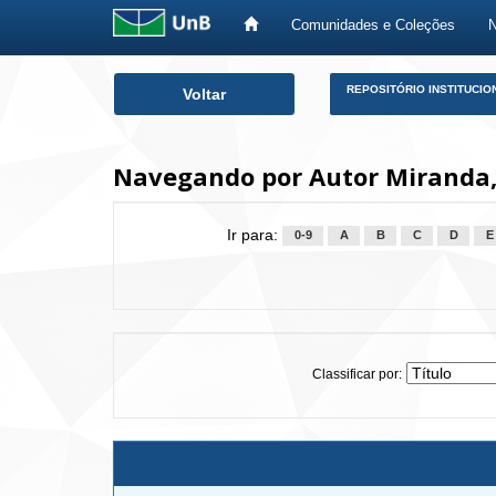
Comunidades e Coleções
Skip
REPOSITÓRIO INSTITUCIO
Voltar
navigation
Navegando por Autor Miranda,
Ir para:
0-9
A
B
C
D
E
Classificar por: