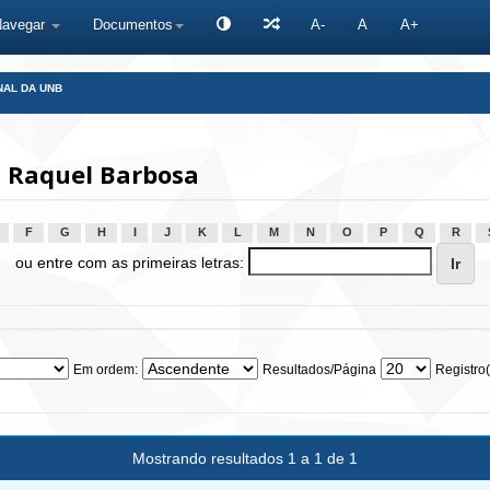
Navegar
Documentos
A-
A
A+
NAL DA UNB
 Raquel Barbosa
F
G
H
I
J
K
L
M
N
O
P
Q
R
ou entre com as primeiras letras:
Em ordem:
Resultados/Página
Registro(
Mostrando resultados 1 a 1 de 1