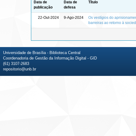
Data de
Data de
Título
publicação
defesa
22-Out-2024
9-Ago-2024
Os vestígios do aprisionament
barreiras ao retorno à socie
Universidade de Brasília - Biblioteca Central
Coordenadoria de Gestão da Informação Digital - GID
(61) 3107-2683
repositorio@unb.br