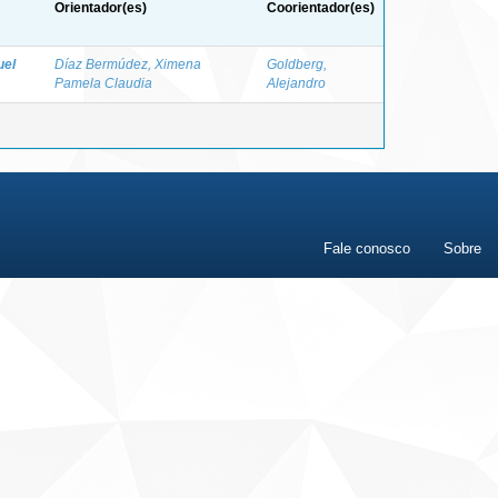
Orientador(es)
Coorientador(es)
uel
Díaz Bermúdez, Ximena
Goldberg,
Pamela Claudia
Alejandro
Fale conosco
Sobre