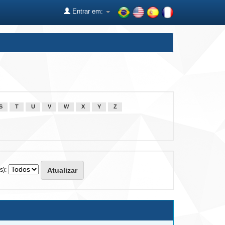
Entrar em:
S
T
U
V
W
X
Y
Z
s):