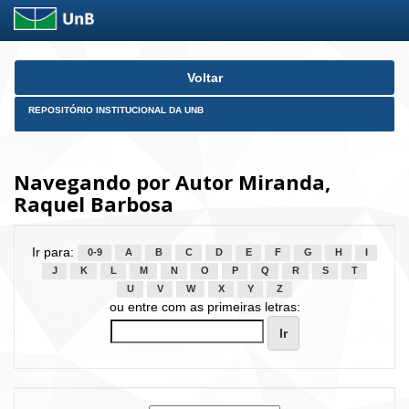
Skip
Voltar
navigation
REPOSITÓRIO INSTITUCIONAL DA UNB
Navegando por Autor Miranda,
Raquel Barbosa
Ir para:
0-9
A
B
C
D
E
F
G
H
I
J
K
L
M
N
O
P
Q
R
S
T
U
V
W
X
Y
Z
ou entre com as primeiras letras: