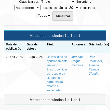
Classificar por:
Em ordem:
Resultados/Página
Registro(s):
Mostrando resultados 1 a 1 de 1
Data de
Data de
Título
Autor(es)
Orientador(es)
publicação
defesa
22-Out-2024
9-Ago-2024
Os vestígios do
Miranda,
Díaz
aprisionamento
Raquel
Bermúdez,
feminino no
Barbosa
Ximena
Brasil : políticas
Pamela
de resgate da
Claudia
cidadania e
barreiras ao
retorno à
sociedade
Mostrando resultados 1 a 1 de 1