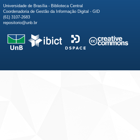
Universidade de Brasília - Biblioteca Central
Coordenadoria de Gestão da Informação Digital - GID
(61) 3107-2683
repositorio@unb.br
Fale conosco
Sobre