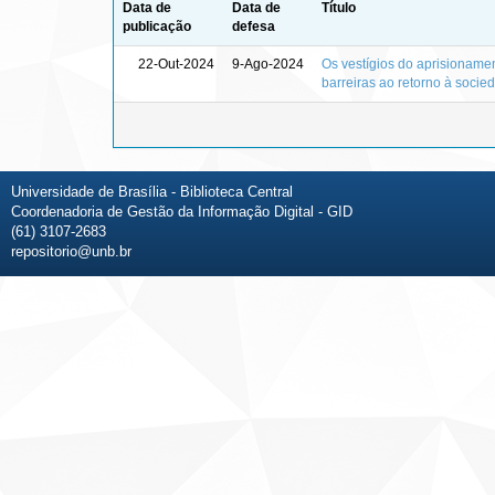
Data de
Data de
Título
publicação
defesa
22-Out-2024
9-Ago-2024
Os vestígios do aprisionament
barreiras ao retorno à socie
Universidade de Brasília - Biblioteca Central
Coordenadoria de Gestão da Informação Digital - GID
(61) 3107-2683
repositorio@unb.br