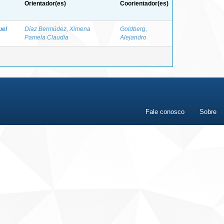
Orientador(es)
Coorientador(es)
uel
Díaz Bermúdez, Ximena
Goldberg,
Pamela Claudia
Alejandro
Fale conosco
Sobre