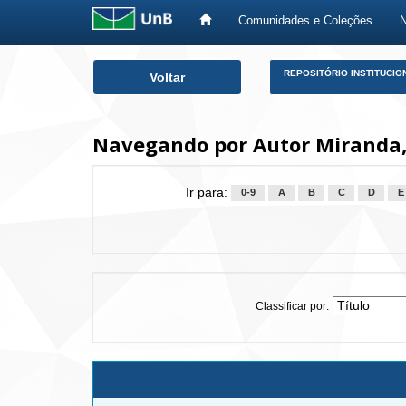
Comunidades e Coleções
Skip
REPOSITÓRIO INSTITUCIO
Voltar
navigation
Navegando por Autor Miranda,
Ir para:
0-9
A
B
C
D
E
Classificar por: