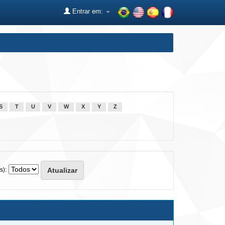
Entrar em:
S
T
U
V
W
X
Y
Z
s):