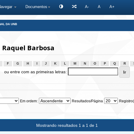
Navegar
Documentos
A-
A
A+
NAL DA UNB
 Raquel Barbosa
F
G
H
I
J
K
L
M
N
O
P
Q
R
ou entre com as primeiras letras:
Em ordem:
Resultados/Página
Registro(
Mostrando resultados 1 a 1 de 1