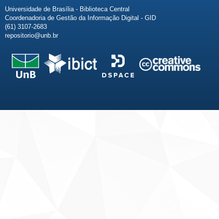
Universidade de Brasília - Biblioteca Central
Coordenadoria de Gestão da Informação Digital - GID
(61) 3107-2683
repositorio@unb.br
Fale conosco
Sobre