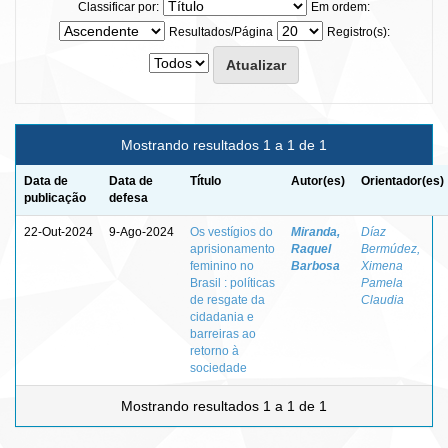
Classificar por:
Em ordem:
Resultados/Página
Registro(s):
Mostrando resultados 1 a 1 de 1
Data de
Data de
Título
Autor(es)
Orientador(es)
publicação
defesa
22-Out-2024
9-Ago-2024
Os vestígios do
Miranda,
Díaz
aprisionamento
Raquel
Bermúdez,
feminino no
Barbosa
Ximena
Brasil : políticas
Pamela
de resgate da
Claudia
cidadania e
barreiras ao
retorno à
sociedade
Mostrando resultados 1 a 1 de 1