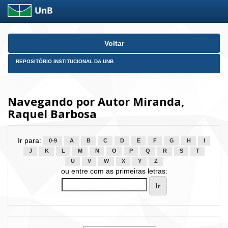
Skip
Voltar
navigation
REPOSITÓRIO INSTITUCIONAL DA UNB
Navegando por Autor Miranda,
Raquel Barbosa
Ir para:
0-9
A
B
C
D
E
F
G
H
I
J
K
L
M
N
O
P
Q
R
S
T
U
V
W
X
Y
Z
ou entre com as primeiras letras: