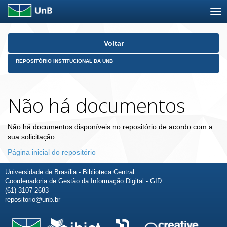
Skip
Voltar
navigation
REPOSITÓRIO INSTITUCIONAL DA UNB
Não há documentos
Não há documentos disponíveis no repositório de acordo com a
sua solicitação.
Página inicial do repositório
Universidade de Brasília - Biblioteca Central
Coordenadoria de Gestão da Informação Digital - GID
(61) 3107-2683
repositorio@unb.br