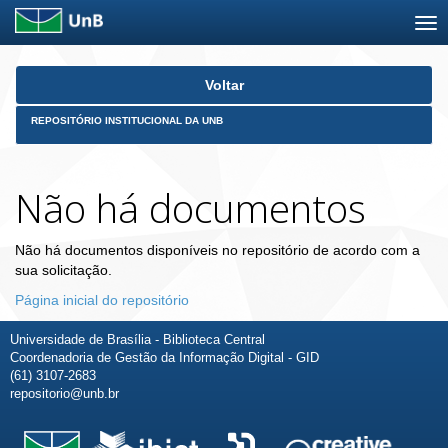
Skip
Voltar
navigation
REPOSITÓRIO INSTITUCIONAL DA UNB
Não há documentos
Não há documentos disponíveis no repositório de acordo com a
sua solicitação.
Página inicial do repositório
Universidade de Brasília - Biblioteca Central
Coordenadoria de Gestão da Informação Digital - GID
(61) 3107-2683
repositorio@unb.br