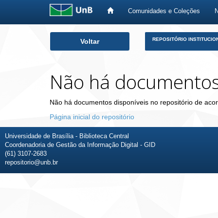
Comunidades e Coleções
Skip
REPOSITÓRIO INSTITUCIO
Voltar
navigation
Não há documento
Não há documentos disponíveis no repositório de acor
Página inicial do repositório
Universidade de Brasília - Biblioteca Central
Coordenadoria de Gestão da Informação Digital - GID
(61) 3107-2683
repositorio@unb.br