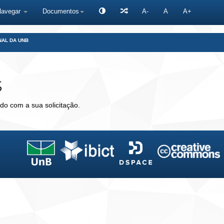
Navegar
Documentos
A-
A
A+
NAL DA UNB
s
do com a sua solicitação.