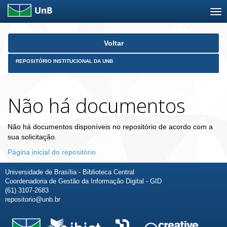
Skip
Voltar
navigation
REPOSITÓRIO INSTITUCIONAL DA UNB
Não há documentos
Não há documentos disponíveis no repositório de acordo com a
sua solicitação.
Página inicial do repositório
Universidade de Brasília - Biblioteca Central
Coordenadoria de Gestão da Informação Digital - GID
(61) 3107-2683
repositorio@unb.br