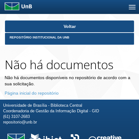
Skip
Voltar
navigation
REPOSITÓRIO INSTITUCIONAL DA UNB
Não há documentos
Não há documentos disponíveis no repositório de acordo com a
sua solicitação.
Página inicial do repositório
Universidade de Brasília - Biblioteca Central
Coordenadoria de Gestão da Informação Digital - GID
(61) 3107-2683
repositorio@unb.br