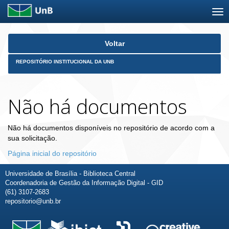
Skip
Voltar
navigation
REPOSITÓRIO INSTITUCIONAL DA UNB
Não há documentos
Não há documentos disponíveis no repositório de acordo com a
sua solicitação.
Página inicial do repositório
Universidade de Brasília - Biblioteca Central
Coordenadoria de Gestão da Informação Digital - GID
(61) 3107-2683
repositorio@unb.br