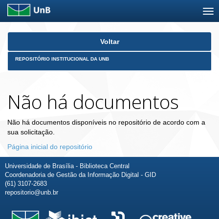
Skip
Voltar
navigation
REPOSITÓRIO INSTITUCIONAL DA UNB
Não há documentos
Não há documentos disponíveis no repositório de acordo com a
sua solicitação.
Página inicial do repositório
Universidade de Brasília - Biblioteca Central
Coordenadoria de Gestão da Informação Digital - GID
(61) 3107-2683
repositorio@unb.br