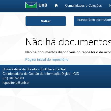
Comunidades e Coleções
Skip
REPOSITÓRIO INSTITUCIO
Voltar
navigation
Não há documento
Não há documentos disponíveis no repositório de acor
Página inicial do repositório
Universidade de Brasília - Biblioteca Central
Coordenadoria de Gestão da Informação Digital - GID
(61) 3107-2683
repositorio@unb.br