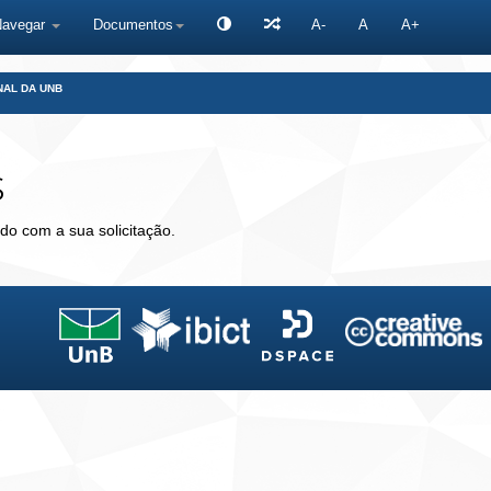
Navegar
Documentos
A-
A
A+
NAL DA UNB
s
do com a sua solicitação.