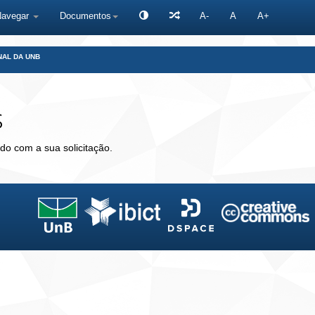
Navegar
Documentos
A-
A
A+
NAL DA UNB
s
do com a sua solicitação.