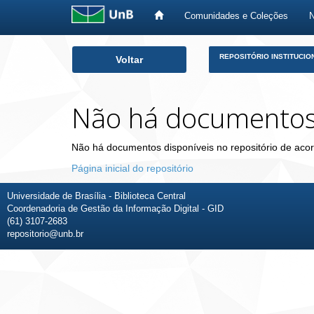
Comunidades e Coleções
Skip
REPOSITÓRIO INSTITUCIO
Voltar
navigation
Não há documento
Não há documentos disponíveis no repositório de acor
Página inicial do repositório
Universidade de Brasília - Biblioteca Central
Coordenadoria de Gestão da Informação Digital - GID
(61) 3107-2683
repositorio@unb.br