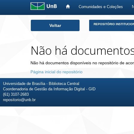
Comunidades e Coleções
Skip
REPOSITÓRIO INSTITUCIO
Voltar
navigation
Não há documento
Não há documentos disponíveis no repositório de acor
Página inicial do repositório
Universidade de Brasília - Biblioteca Central
Coordenadoria de Gestão da Informação Digital - GID
(61) 3107-2683
repositorio@unb.br