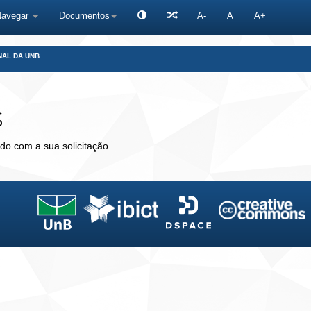
Navegar
Documentos
A-
A
A+
NAL DA UNB
s
do com a sua solicitação.