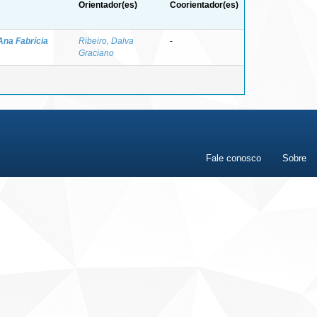
Orientador(es)
Coorientador(es)
Ana Fabrícia
Ribeiro, Dalva
-
Graciano
Fale conosco
Sobre