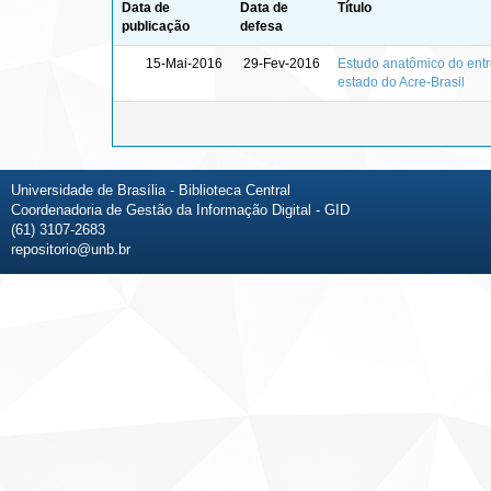
Data de
Data de
Título
publicação
defesa
15-Mai-2016
29-Fev-2016
Estudo anatômico do ent
estado do Acre-Brasil
Universidade de Brasília - Biblioteca Central
Coordenadoria de Gestão da Informação Digital - GID
(61) 3107-2683
repositorio@unb.br