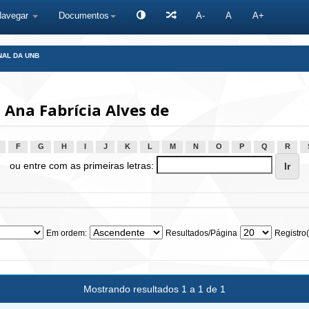
Navegar
Documentos
A-
A
A+
NAL DA UNB
Ana Fabrícia Alves de
F
G
H
I
J
K
L
M
N
O
P
Q
R
ou entre com as primeiras letras:
Em ordem:
Resultados/Página
Registro(
Mostrando resultados 1 a 1 de 1