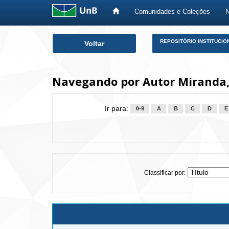
Comunidades e Coleções
Skip
REPOSITÓRIO INSTITUCIO
Voltar
navigation
Navegando por Autor Miranda, 
Ir para:
0-9
A
B
C
D
E
Classificar por: