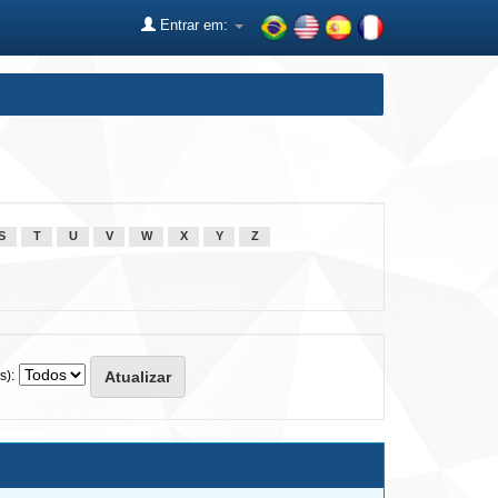
Entrar em:
S
T
U
V
W
X
Y
Z
s):