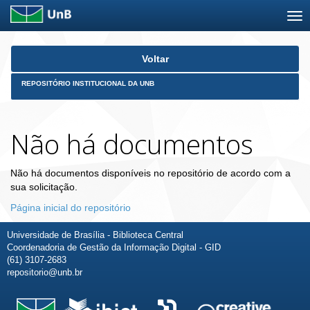
Skip
Voltar
navigation
REPOSITÓRIO INSTITUCIONAL DA UNB
Não há documentos
Não há documentos disponíveis no repositório de acordo com a
sua solicitação.
Página inicial do repositório
Universidade de Brasília - Biblioteca Central
Coordenadoria de Gestão da Informação Digital - GID
(61) 3107-2683
repositorio@unb.br