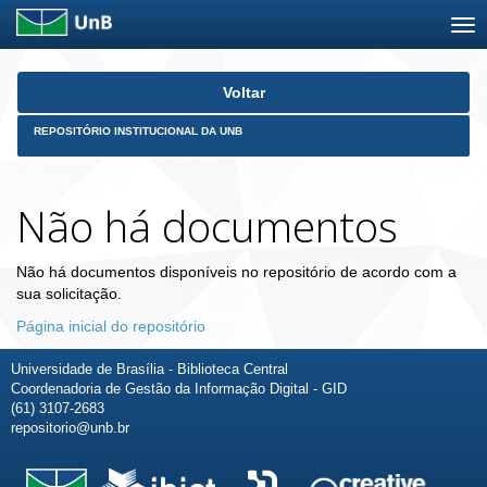
Skip
Voltar
navigation
REPOSITÓRIO INSTITUCIONAL DA UNB
Não há documentos
Não há documentos disponíveis no repositório de acordo com a
sua solicitação.
Página inicial do repositório
Universidade de Brasília - Biblioteca Central
Coordenadoria de Gestão da Informação Digital - GID
(61) 3107-2683
repositorio@unb.br