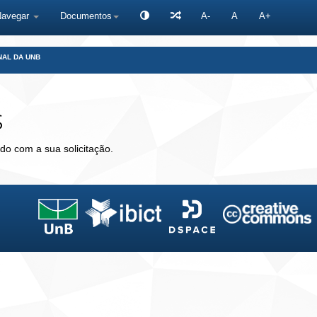
Navegar
Documentos
A-
A
A+
NAL DA UNB
s
do com a sua solicitação.