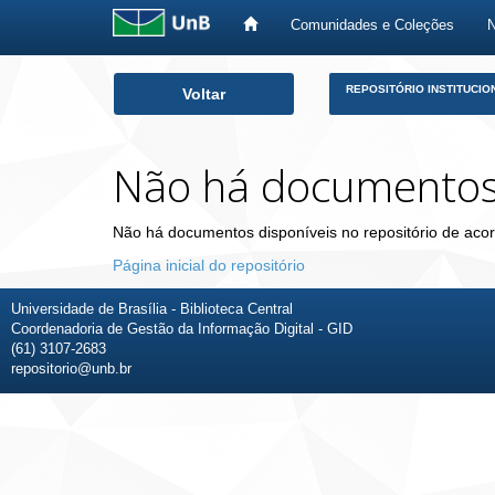
Comunidades e Coleções
Skip
REPOSITÓRIO INSTITUCIO
Voltar
navigation
Não há documento
Não há documentos disponíveis no repositório de acor
Página inicial do repositório
Universidade de Brasília - Biblioteca Central
Coordenadoria de Gestão da Informação Digital - GID
(61) 3107-2683
repositorio@unb.br