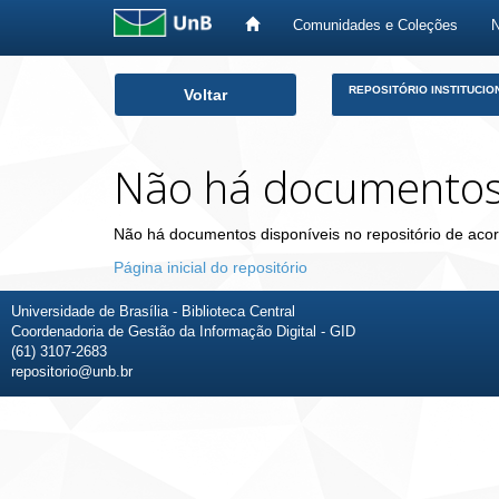
Comunidades e Coleções
Skip
REPOSITÓRIO INSTITUCIO
Voltar
navigation
Não há documento
Não há documentos disponíveis no repositório de acor
Página inicial do repositório
Universidade de Brasília - Biblioteca Central
Coordenadoria de Gestão da Informação Digital - GID
(61) 3107-2683
repositorio@unb.br