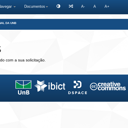
Navegar
Documentos
A-
A
A+
NAL DA UNB
s
do com a sua solicitação.