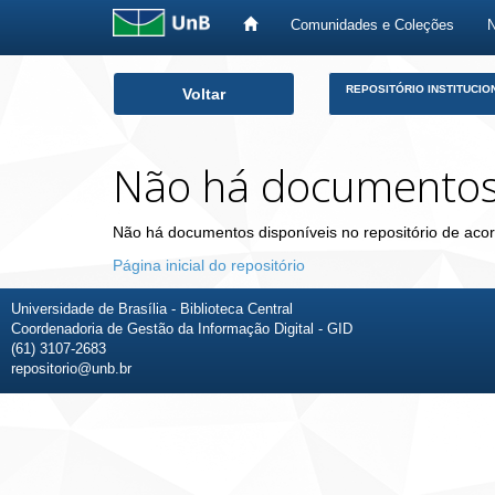
Comunidades e Coleções
Skip
REPOSITÓRIO INSTITUCIO
Voltar
navigation
Não há documento
Não há documentos disponíveis no repositório de acor
Página inicial do repositório
Universidade de Brasília - Biblioteca Central
Coordenadoria de Gestão da Informação Digital - GID
(61) 3107-2683
repositorio@unb.br