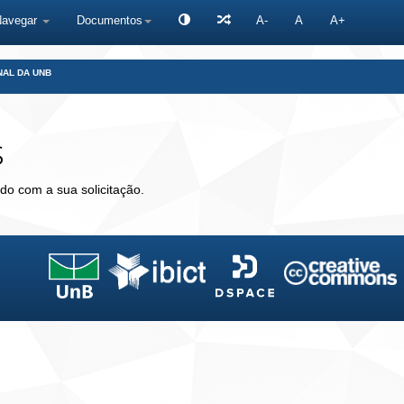
Navegar
Documentos
A-
A
A+
NAL DA UNB
s
do com a sua solicitação.