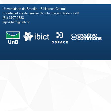
Universidade de Brasília - Biblioteca Central
Coordenadoria de Gestão da Informação Digital - GID
(61) 3107-2683
repositorio@unb.br
Fale conosco
Sobre