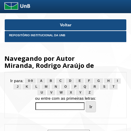
Skip
Voltar
navigation
REPOSITÓRIO INSTITUCIONAL DA UNB
Navegando por Autor
Miranda, Rodrigo Araújo de
Ir para:
0-9
A
B
C
D
E
F
G
H
I
J
K
L
M
N
O
P
Q
R
S
T
U
V
W
X
Y
Z
ou entre com as primeiras letras: