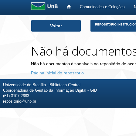
Comunidades e Coleções
Skip
REPOSITÓRIO INSTITUCIO
Voltar
navigation
Não há documento
Não há documentos disponíveis no repositório de acor
Página inicial do repositório
Universidade de Brasília - Biblioteca Central
Coordenadoria de Gestão da Informação Digital - GID
(61) 3107-2683
repositorio@unb.br