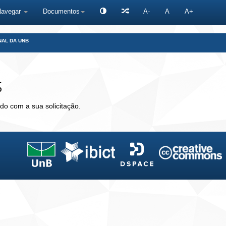
Navegar
Documentos
A-
A
A+
NAL DA UNB
s
do com a sua solicitação.