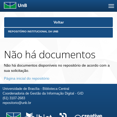
Skip
Voltar
navigation
REPOSITÓRIO INSTITUCIONAL DA UNB
Não há documentos
Não há documentos disponíveis no repositório de acordo com a
sua solicitação.
Página inicial do repositório
Universidade de Brasília - Biblioteca Central
Coordenadoria de Gestão da Informação Digital - GID
(61) 3107-2683
repositorio@unb.br