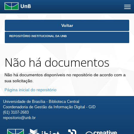
Skip
Voltar
navigation
REPOSITÓRIO INSTITUCIONAL DA UNB
Não há documentos
Não há documentos disponíveis no repositório de acordo com a
sua solicitação.
Página inicial do repositório
Universidade de Brasília - Biblioteca Central
Coordenadoria de Gestão da Informação Digital - GID
(61) 3107-2683
repositorio@unb.br