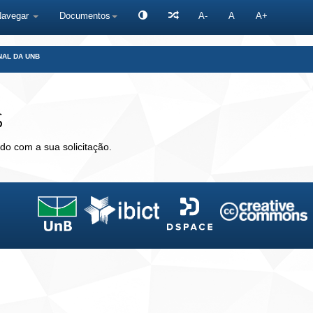
Navegar
Documentos
A-
A
A+
NAL DA UNB
s
do com a sua solicitação.