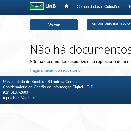
Comunidades e Coleções
Skip
REPOSITÓRIO INSTITUCIO
Voltar
navigation
Não há documento
Não há documentos disponíveis no repositório de acor
Página inicial do repositório
Universidade de Brasília - Biblioteca Central
Coordenadoria de Gestão da Informação Digital - GID
(61) 3107-2683
repositorio@unb.br