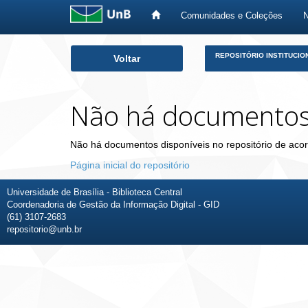
Comunidades e Coleções
Skip
REPOSITÓRIO INSTITUCIO
Voltar
navigation
Não há documento
Não há documentos disponíveis no repositório de acor
Página inicial do repositório
Universidade de Brasília - Biblioteca Central
Coordenadoria de Gestão da Informação Digital - GID
(61) 3107-2683
repositorio@unb.br