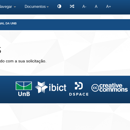
Navegar
Documentos
A-
A
A+
NAL DA UNB
s
do com a sua solicitação.