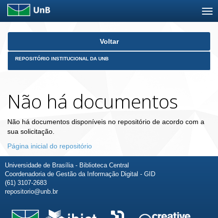
Skip
Voltar
navigation
REPOSITÓRIO INSTITUCIONAL DA UNB
Não há documentos
Não há documentos disponíveis no repositório de acordo com a
sua solicitação.
Página inicial do repositório
Universidade de Brasília - Biblioteca Central
Coordenadoria de Gestão da Informação Digital - GID
(61) 3107-2683
repositorio@unb.br